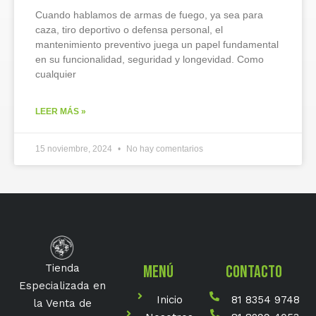
Cuando hablamos de armas de fuego, ya sea para
caza, tiro deportivo o defensa personal, el
mantenimiento preventivo juega un papel fundamental
en su funcionalidad, seguridad y longevidad. Como
cualquier
LEER MÁS »
15 noviembre, 2024
No hay comentarios
Tienda
MENÚ
CONTACTO
Especializada en
Inicio
81 8354 9748
la Venta de