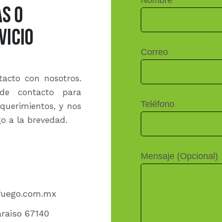
S O
VICIO
Correo
acto con nosotros.
 de contacto para
Teléfono
equerimientos, y nos
o a la brevedad.
Mensaje (Opcional)
uego.com.mx
araiso 67140