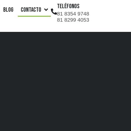
TELÉFONOS
Blog
Contacto
81 8354 9748
81 8299 4053