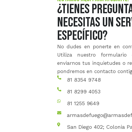
¿TIENES PREGUNTA
NECESITAS UN SER
ESPECÍFICO?
No dudes en ponerte en cont
Utiliza nuestro formulario
enviarnos tus inquietudes o r
pondremos en contacto contig
81 8354 9748
81 8299 4053
81 1255 9649
armasdefuego@armasdef
San Diego 402; Colonia P